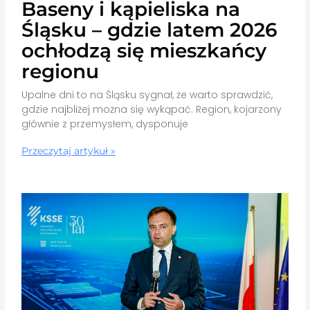
Baseny i kąpieliska na
Śląsku – gdzie latem 2026
ochłodzą się mieszkańcy
regionu
Upalne dni to na Śląsku sygnał, że warto sprawdzić,
gdzie najbliżej można się wykąpać. Region, kojarzony
głównie z przemysłem, dysponuje
Przeczytaj artykuł »