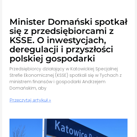
Minister Domański spotkał
się z przedsiębiorcami z
KSSE. O inwestycjach,
deregulacji i przyszłości
polskiej gospodarki
Przedsiębiorcy działający w Katowickiej Specjalnej
Strefie Ekonomicznej (KSSE) spotkali się w Tychach z
ministrem finansów i gospodarki Andrzejem
Domańskim, aby
Przeczytaj artykuł »