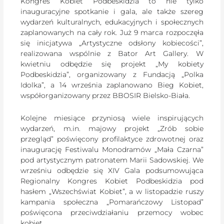
Kongres Kobiet Podbeskidzia to nie tylko
inauguracyjne spotkanie i gala, ale także szereg
wydarzeń kulturalnych, edukacyjnych i społecznych
zaplanowanych na cały rok. Już 9 marca rozpoczęła
się inicjatywa „Artystyczne odsłony kobiecości”,
realizowana wspólnie z Bator Art Gallery. W
kwietniu odbędzie się projekt „My kobiety
Podbeskidzia”, organizowany z Fundacją „Polka
Idolka”, a 14 września zaplanowano Bieg Kobiet,
współorganizowany przez BBOSIR Bielsko-Biała.
Kolejne miesiące przyniosą wiele inspirujących
wydarzeń, m.in. majowy projekt „Zrób sobie
przegląd” poświęcony profilaktyce zdrowotnej oraz
inaugurację Festiwalu Monodramów „Mała Czarna”
pod artystycznym patronatem Marii Sadowskiej. We
wrześniu odbędzie się XIV Gala podsumowująca
Regionalny Kongres Kobiet Podbeskidzia pod
hasłem „Wszechświat Kobiet”, a w listopadzie ruszy
kampania społeczna „Pomarańczowy Listopad”
poświęcona przeciwdziałaniu przemocy wobec
kobiet.