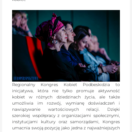
Regionalny Kongres Kobiet Podbeskidzia to
inicjatywa, która nie tylko promuje aktywność
kobiet w różnych dziedzinach życia, ale także
umożliwia im rozwój, wymianę doświadczeń i
nawiązywanie wartościowych relacji. Dzięki
szerokiej współpracy z organizacjami społecznymi,
instytucjami kultury oraz samorządami, Kongres
umacnia swoją pozycję jako jedna z najważniejszych