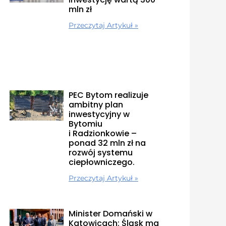
mln zł
Przeczytaj Artykuł »
PEC Bytom realizuje
ambitny plan
inwestycyjny w
Bytomiu
i Radzionkowie –
ponad 32 mln zł na
rozwój systemu
ciepłowniczego.
Przeczytaj Artykuł »
Minister Domański w
Katowicach: Śląsk ma