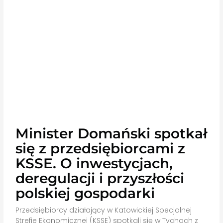
Minister Domański spotkał
się z przedsiębiorcami z
KSSE. O inwestycjach,
deregulacji i przyszłości
polskiej gospodarki
Przedsiębiorcy działający w Katowickiej Specjalnej
Strefie Ekonomicznej (KSSE) spotkali się w Tychach z