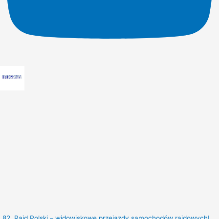
82. Rajd Polski – widowiskowe przejazdy samochodów rajdowych!