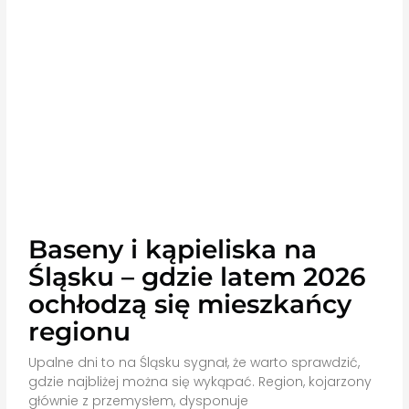
Baseny i kąpieliska na
Śląsku – gdzie latem 2026
ochłodzą się mieszkańcy
regionu
Upalne dni to na Śląsku sygnał, że warto sprawdzić,
gdzie najbliżej można się wykąpać. Region, kojarzony
głównie z przemysłem, dysponuje