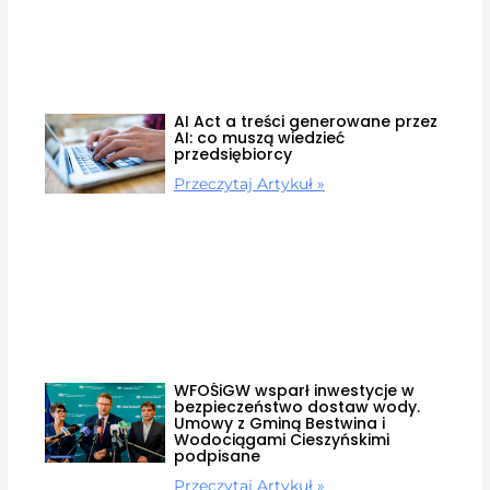
AI Act a treści generowane przez
AI: co muszą wiedzieć
przedsiębiorcy
Przeczytaj Artykuł »
WFOŚiGW wsparł inwestycje w
bezpieczeństwo dostaw wody.
Umowy z Gminą Bestwina i
Wodociągami Cieszyńskimi
podpisane
Przeczytaj Artykuł »