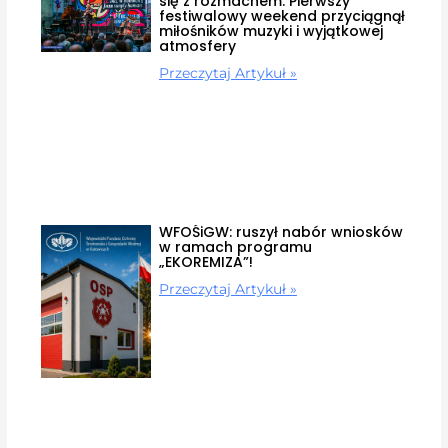
się z rozmachem. Pierwszy
festiwalowy weekend przyciągnął
miłośników muzyki i wyjątkowej
atmosfery
Przeczytaj Artykuł »
WFOŚiGW: ruszył nabór wniosków
w ramach programu
„EKOREMIZA”!
Przeczytaj Artykuł »