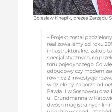
Bolesław Knapik, prezes Zarządu S
– Projekt został podzielony
realizowaliśmy od roku 20
infrastrukturalne, zakup 
specjalistycznych, co prze
toru pojedynczego. Co więc
odbudowy czy modernizacji
również 2 inwestycje rozw
w dzielnicy Zagórze od pę
Pawła II w Sosnowcu oraz 
ul. Grundmanna w Katowic
dwóch magistralnych lini
układzie wschód – zachód