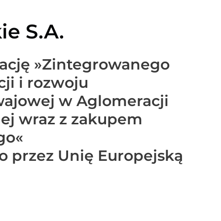
ie S.A.
zację »Zintegrowanego
ji i rozwoju
wajowej w Aglomeracji
iej wraz z zakupem
go«
 przez Unię Europejską