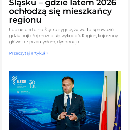
Śląsku – gdzie latem 2026
ochłodzą się mieszkańcy
regionu
Upalne dni to na Śląsku sygnał, że warto sprawdzić,
gdzie najbliżej można się wykąpać. Region, kojarzony
głównie z przemysłem, dysponuje
Przeczytaj artykuł »