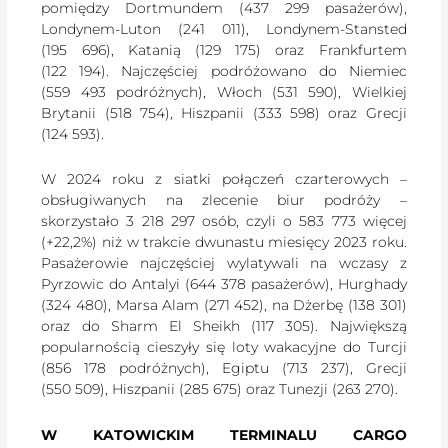
pomiędzy Dortmundem (437 299 pasażerów),
Londynem-Luton (241 011), Londynem-Stansted
(195 696), Katanią (129 175) oraz Frankfurtem
(122 194). Najczęściej podróżowano do Niemiec
(559 493 podróżnych), Włoch (531 590), Wielkiej
Brytanii (518 754), Hiszpanii (333 598) oraz Grecji
(124 593).
W 2024 roku z siatki połączeń czarterowych –
obsługiwanych na zlecenie biur podróży –
skorzystało 3 218 297 osób, czyli o 583 773 więcej
(+22,2%) niż w trakcie dwunastu miesięcy 2023 roku.
Pasażerowie najczęściej wylatywali na wczasy z
Pyrzowic do Antalyi (644 378 pasażerów), Hurghady
(324 480), Marsa Alam (271 452), na Dżerbę (138 301)
oraz do Sharm El Sheikh (117 305). Największą
popularnością cieszyły się loty wakacyjne do Turcji
(856 178 podróżnych), Egiptu (713 237), Grecji
(550 509), Hiszpanii (285 675) oraz Tunezji (263 270).
W KATOWICKIM TERMINALU CARGO