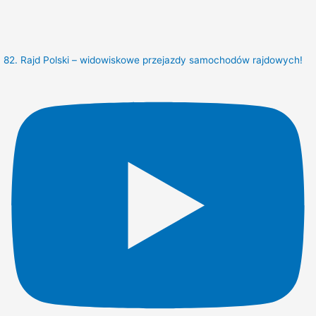
82. Rajd Polski – widowiskowe przejazdy samochodów rajdowych!