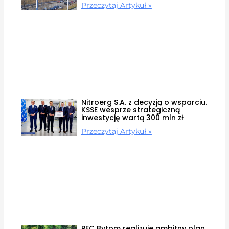
Przeczytaj Artykuł »
Nitroerg S.A. z decyzją o wsparciu.
KSSE wesprze strategiczną
inwestycję wartą 300 mln zł
Przeczytaj Artykuł »
PEC Bytom realizuje ambitny plan