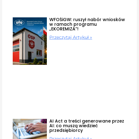
WFOŚiGW: ruszył nabór wniosków
w ramach programu
„EKOREMIZA”!
Przeczytaj Artykuł »
AI Act a treści generowane przez
AI: co muszą wiedzieć
przedsiębiorcy
Przeczytaj Artykuł »