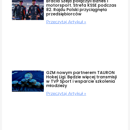
Bracia Szeja połączyli biznes i
motorsport. Strefa KSSE podczas
82. Rajdu Polski przyciągnęła
przedsiębiorców
Przeczytaj Artykuł »
GZM nowym partnerem TAURON
Hokej Ligi. Będzie więcej transmisji
w TVP Sport i wsparcie szkolenia
młodzieży
Przeczytaj Artykuł »