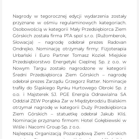
Nagrody w tegorocznej edycji wydarzenia zostały
przyznane w ośmiu regulaminowych kategoriach.
Osobowością w kategorii Mały Przedsiębiorca Ziem
Górskich została firma PTA spol s.r.o. (Ružomberok,
Słowacja) – nagrodę odebrał prezes Radovan
Ondrejko. Nominację otrzymały firmy: Fizjoterapia
Urbański i Euro Partner Tomasz Kozieł. Miejskie
Przedsiębiorstwo Energetyki Cieplnej Sp. z o.o. w
Nowym Targu zostało nagrodzone w kategorii
Średni Przedsiębiorca Ziem Górskich – nagrodę
odebrał prezes Zarządu Grzegorz Ratter. Nominacje
trafiły do Śląskiego Rynku Hurtowego Obroki Sp. z
o.o. i Majsterek SJ. PGE Energia Odnawialna SA
Oddział ZEW Porąbka Żar w Międzybrodziu Bialskim
otrzymał nagrodę w kategorii Duży Przedsiębiorca
Ziem Górskich – statuetkę odebrał Jakub Kliś.
Nominacje przyznano firmom: Hotel Gołębiewski w
Wiśle i Nacomi Group Sp. z o.o.
Najlepszą Organizacją Pozarządową Ziem Górskich