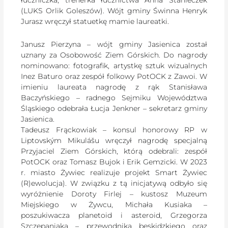
(LUKS Orlik Goleszów). Wójt gminy Świnna Henryk
Jurasz wręczył statuetkę mamie laureatki.
Janusz Pierzyna – wójt gminy Jasienica został
uznany za Osobowość Ziem Górskich. Do nagrody
nominowano: fotografik, artystkę sztuk wizualnych
Inez Baturo oraz zespół folkowy PotOCK z Zawoi. W
imieniu laureata nagrodę z rąk Stanisława
Baczyńskiego – radnego Sejmiku Województwa
Śląskiego odebrała Łucja Jenkner – sekretarz gminy
Jasienica.
Tadeusz Frąckowiak – konsul honorowy RP w
Liptovským Mikulášu wręczył nagrodę specjalną
Przyjaciel Ziem Górskich, którą odebrali: zespół
PotOCK oraz Tomasz Bujok i Erik Gemzicki. W 2023
r. miasto Żywiec realizuje projekt Smart Żywiec
(R)ewolucja). W związku z tą inicjatywą odbyło się
wyróżnienie Doroty Firlej – kustosz Muzeum
Miejskiego w Żywcu, Michała Kusiaka –
poszukiwacza planetoid i asteroid, Grzegorza
Szczepaniaka – przewodnika beskidzkiego oraz