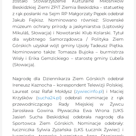
zostało Stowarzyszenie Kulturalne Miłośników
Beskidzkiej Ziemi ZPiT Ziemia Beskidzka – statuetkę
z rąk posłanki na Sejm RP Małgorzaty Pępek odebrał
Jakub Fejkisz. Nominowano również: Slovenské
múzeum ochrany prírody a jaskyniarstva (Liptovský
Mikuláš, Słowacja) i Nowotarski Klub Kolarski. Tytuł
dla wybitnego Samorządowca / Polityka Ziem
Górskich uzyskał wójt gminy Ujsoły Tadeusz Piętka.
Nominowano także: Tomasza Bujoka – burmistrza
Wisły i Erika Gemzickiego – starostę gminy Ľubeľa
(Słowacja).
Nagrodę dla Dziennikarza Ziem Górskich odebrał
Ireneusz Kaznocha – korespondent Telewizji Polskiej.
Laureat oraz Rafał Mołdysz (
zywiecinfo.pl
) i Maciej
Krzyśków (
sucha24.pl
) odebrali nominacje z rąk
przewodniczącego Rady Miejskiej w Żywcu
Jarosława Gowina. Pływaczka Ewa Wrona (UKS
Jasień Sucha Beskidzka) odebrała nagrodę dla
Sportowca Ziem Górskich. Nominacje odebrały:
łuczniczka Sylwia Zyzańska (LKS Łucznik Żywiec) i
łuczniczka, trenerka łucznictwa Anna Stanieczek