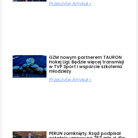
Przeczytaj Artykuł »
GZM nowym partnerem TAURON
Hokej Ligi. Będzie więcej transmisji
w TVP Sport i wsparcie szkolenia
młodzieży
Przeczytaj Artykuł »
PERUN zamknięty. Rząd podpisał
ostatnie umowy na 753 mln zł dla