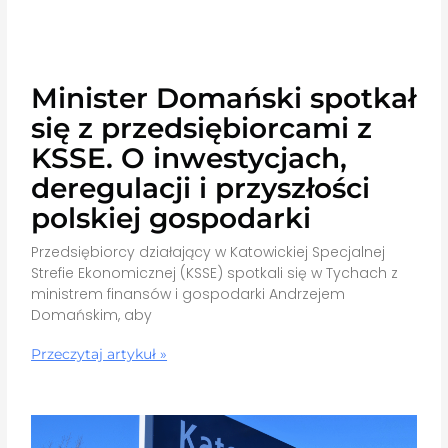
Minister Domański spotkał
się z przedsiębiorcami z
KSSE. O inwestycjach,
deregulacji i przyszłości
polskiej gospodarki
Przedsiębiorcy działający w Katowickiej Specjalnej
Strefie Ekonomicznej (KSSE) spotkali się w Tychach z
ministrem finansów i gospodarki Andrzejem
Domańskim, aby
Przeczytaj artykuł »