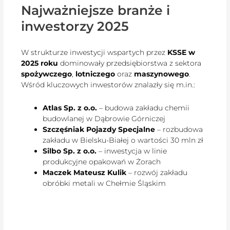
Najważniejsze branże i
inwestorzy 2025
W strukturze inwestycji wspartych przez
KSSE w
2025 roku
dominowały przedsiębiorstwa z sektora
spożywczego
,
lotniczego
oraz
maszynowego
.
Wśród kluczowych inwestorów znalazły się m.in.:
Atlas Sp. z o.o.
– budowa zakładu chemii
budowlanej w Dąbrowie Górniczej
Szczęśniak Pojazdy Specjalne
– rozbudowa
zakładu w Bielsku-Białej o wartości 30 mln zł
Silbo Sp. z o.o.
– inwestycja w linie
produkcyjne opakowań w Żorach
Maczek Mateusz Kulik
– rozwój zakładu
obróbki metali w Chełmie Śląskim