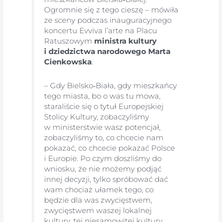
Ogromnie się z tego cieszę – mówiła
ze sceny podczas inauguracyjnego
koncertu Evviva l’arte na Placu
Ratuszowym
ministra kultury
i dziedzictwa narodowego Marta
Cienkowska
.
– Gdy Bielsko‑Biała, gdy mieszkańcy
tego miasta, bo o was tu mowa,
staraliście się o tytuł Europejskiej
Stolicy Kultury, zobaczyliśmy
w ministerstwie wasz potencjał,
zobaczyliśmy to, co chcecie nam
pokazać, co chcecie pokazać Polsce
i Europie. Po czym doszliśmy do
wniosku, że nie możemy podjąć
innej decyzji, tylko spróbować dać
wam chociaż ułamek tego, co
będzie dla was zwycięstwem,
zwycięstwem waszej lokalnej
kultury, tej niesamowitej kultury