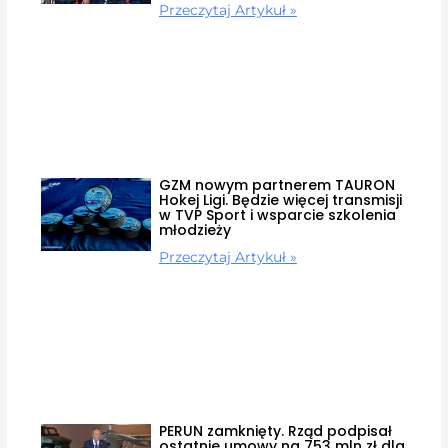
Przeczytaj Artykuł »
GZM nowym partnerem TAURON
Hokej Ligi. Będzie więcej transmisji
w TVP Sport i wsparcie szkolenia
młodzieży
Przeczytaj Artykuł »
PERUN zamknięty. Rząd podpisał
ostatnie umowy na 753 mln zł dla