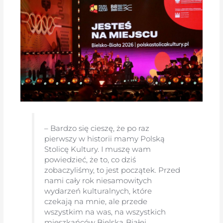
– Bardzo się cieszę, że po raz
pierwszy w historii mamy Polską
Stolicę Kultury. I muszę wam
powiedzieć, że to, co dziś
zobaczyliśmy, to jest początek. Przed
nami cały rok niesamowitych
wydarzeń kulturalnych, które
czekają na mnie, ale przede
wszystkim na was, na wszystkich
mieszkańców Bielska‑Białej.