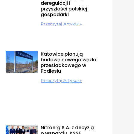
deregulacji i
przyszłości polskiej
gospodarki
Przeczytaj Artykuł »
Katowice planują
budowę nowego węzła
przesiadkowego w
Podlesiu
Przeczytaj Artykuł »
Nitroerg S.A. z decyzją
o wsparciu. KSSE