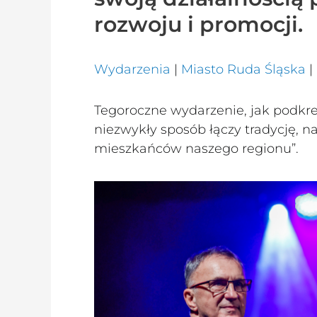
rozwoju i promocji.
Wydarzenia
|
Miasto Ruda Śląska
|
Tegoroczne wydarzenie, jak podkreś
niezwykły sposób łączy tradycję, n
mieszkańców naszego regionu”.