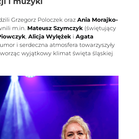
ji i muzyki
ili Grzegorz Poloczek oraz
Ania Morajko-
nili m.in.
Mateusz Szymczyk
(świętujący
Piowczyk
,
Alicja Wylężek
i
Agata
umor i serdeczna atmosfera towarzyszyły
worząc wyjątkowy klimat święta śląskiej