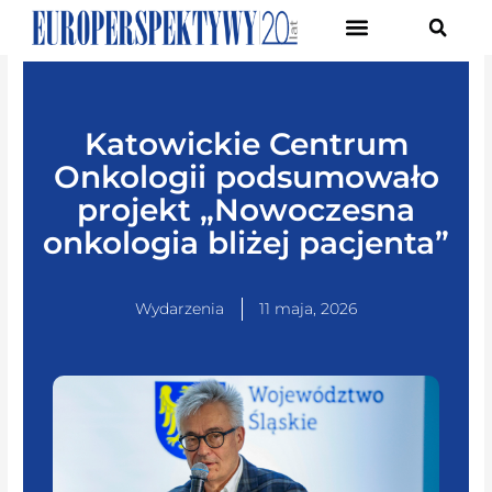
Pierwsze Forum Transformacji Gospodarczej Śląska
Katowickie Centrum
Onkologii podsumowało
projekt „Nowoczesna
onkologia bliżej pacjenta”
Wydarzenia
11 maja, 2026