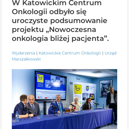
W Katowickim Centrum
Onkologii odbyło się
uroczyste podsumowanie
projektu „Nowoczesna
onkologia bliżej pacjenta”.
Wydarzenia
|
Katowickie Centrum Onkologii
|
Urząd
Marszałkowski