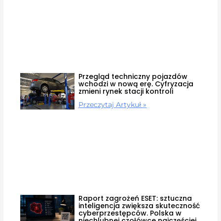
Przegląd techniczny pojazdów
wchodzi w nową erę. Cyfryzacja
zmieni rynek stacji kontroli
Przeczytaj Artykuł »
Raport zagrożeń ESET: sztuczna
inteligencja zwiększa skuteczność
cyberprzestępców. Polska w
niechlubnej czołówce najczęściej