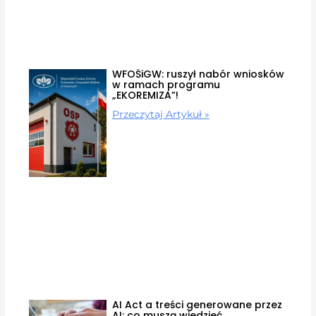
WFOŚiGW: ruszył nabór wniosków
w ramach programu
„EKOREMIZA”!
Przeczytaj Artykuł »
AI Act a treści generowane przez
AI: co muszą wiedzieć