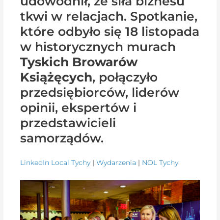
udowodnił, że siła biznesu
tkwi w relacjach. Spotkanie,
które odbyło się 18 listopada
w historycznych murach
Tyskich Browarów
Książęcych
, połączyło
przedsiębiorców, liderów
opinii, ekspertów i
przedstawicieli
samorządów.
LinkedIn Local Tychy
|
Wydarzenia
|
NOL Tychy