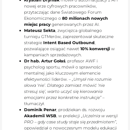
nowej erze cyfrowych pracowników,
przytaczając dane Światowego Forum
Ekonomicznego o
80 milionach nowych
miejsc pracy
generowanych przez AI.
Mateusz Sekta
, zwycięzca globalnego
turnieju GTMerów, zaprezentował skuteczne
strategie
Intent Based Outbound
,
pozwalające osiągać nawet
10% konwersji
w
kampaniach sprzedażowych.
Dr hab. Artur Gołaś
, profesor AWF i
psycholog sportu, mówił o sprawności
mentalnej jako kluczowym elemencie
efektywności liderów. –
„Umysł nie rozumie
słowa ‘nie’. Dlatego zamiast mówić ‘nie
stresuj się’, warto uczyć się kierowania
emocjami przez konkretne instrukcje”
–
tłumaczył.
Dominik Penar
, prodziekan ds. rozwoju
Akademii WSB
, w prelekcji
„Uczelnia w wersji
PRO – gdy case study staje się przedmiotem”
,
opowiedział o nowoczesnym modelu edukacji