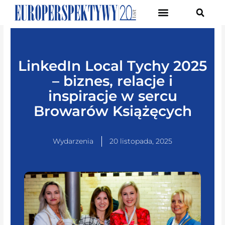
Pierwsze Forum Transformacji Gospodarczej Śląska
LinkedIn Local Tychy 2025
– biznes, relacje i
inspiracje w sercu
Browarów Książęcych
Wydarzenia
20 listopada, 2025