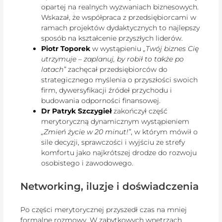
opartej na realnych wyzwaniach biznesowych.
Wskazał, że współpraca z przedsiębiorcami w
ramach projektów dydaktycznych to najlepszy
sposób na kształcenie przyszłych liderów.
Piotr Toporek
w wystąpieniu
„Twój biznes Cię
utrzymuje – zaplanuj, by robił to także po
latach”
zachęcał przedsiębiorców do
strategicznego myślenia o przyszłości swoich
firm, dywersyfikacji źródeł przychodu i
budowania odporności finansowej.
Dr Patryk Szczygieł
zakończył część
merytoryczną dynamicznym wystąpieniem
„Zmień życie w 20 minut!”
, w którym mówił o
sile decyzji, sprawczości i wyjściu ze strefy
komfortu jako najkrótszej drodze do rozwoju
osobistego i zawodowego.
Networking, iluzje i doświadczenia
Po części merytorycznej przyszedł czas na mniej
formalne rozmowy. W zabytkowych wnętrzach