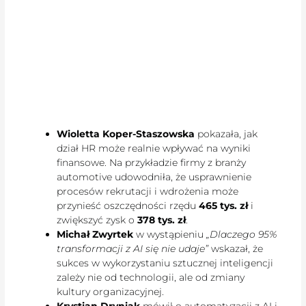
Wioletta Koper-Staszowska
pokazała, jak
dział HR może realnie wpływać na wyniki
finansowe. Na przykładzie firmy z branży
automotive udowodniła, że usprawnienie
procesów rekrutacji i wdrożenia może
przynieść oszczędności rzędu
465 tys. zł
i
zwiększyć zysk o
378 tys. zł
.
Michał Zwyrtek
w wystąpieniu
„Dlaczego 95%
transformacji z AI się nie udaje”
wskazał, że
sukces w wykorzystaniu sztucznej inteligencji
zależy nie od technologii, ale od zmiany
kultury organizacyjnej.
Krystian Dryniak
mówił o automatyzacji z AI i