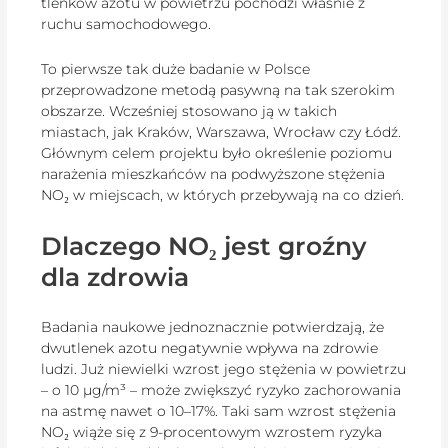
tlenków azotu w powietrzu pochodzi właśnie z
ruchu samochodowego.
To pierwsze tak duże badanie w Polsce
przeprowadzone metodą pasywną na tak szerokim
obszarze. Wcześniej stosowano ją w takich
miastach, jak Kraków, Warszawa, Wrocław czy Łódź.
Głównym celem projektu było określenie poziomu
narażenia mieszkańców na podwyższone stężenia
NO₂ w miejscach, w których przebywają na co dzień.
Dlaczego NO₂ jest groźny
dla zdrowia
Badania naukowe jednoznacznie potwierdzają, że
dwutlenek azotu negatywnie wpływa na zdrowie
ludzi. Już niewielki wzrost jego stężenia w powietrzu
– o 10 µg/m³ – może zwiększyć ryzyko zachorowania
na astmę nawet o 10–17%. Taki sam wzrost stężenia
NO₂ wiąże się z 9-procentowym wzrostem ryzyka