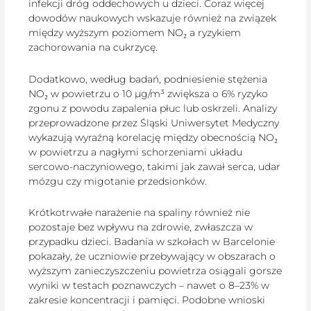
infekcji dróg oddechowych u dzieci. Coraz więcej
dowodów naukowych wskazuje również na związek
między wyższym poziomem NO₂ a ryzykiem
zachorowania na cukrzycę.
Dodatkowo, według badań, podniesienie stężenia
NO₂ w powietrzu o 10 µg/m³ zwiększa o 6% ryzyko
zgonu z powodu zapalenia płuc lub oskrzeli. Analizy
przeprowadzone przez Śląski Uniwersytet Medyczny
wykazują wyraźną korelację między obecnością NO₂
w powietrzu a nagłymi schorzeniami układu
sercowo-naczyniowego, takimi jak zawał serca, udar
mózgu czy migotanie przedsionków.
Krótkotrwałe narażenie na spaliny również nie
pozostaje bez wpływu na zdrowie, zwłaszcza w
przypadku dzieci. Badania w szkołach w Barcelonie
pokazały, że uczniowie przebywający w obszarach o
wyższym zanieczyszczeniu powietrza osiągali gorsze
wyniki w testach poznawczych – nawet o 8–23% w
zakresie koncentracji i pamięci. Podobne wnioski