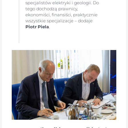
specjalistów elektryki i geologii. Do
tego dochodzą prawnicy,
ekonomiści, finansiści, praktycznie
wszystkie specjalizacje – dodaje
Piotr Piela
.