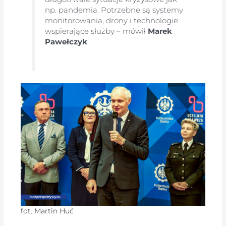
np. pandemia. Potrzebne są systemy
monitorowania, drony i technologie
wspierające służby – mówił
Marek
Pawełczyk
.
fot. Martin Huć