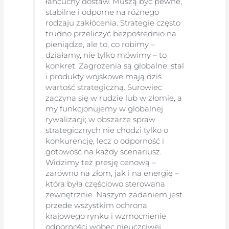
łańcuchy dostaw. Muszą być pewne,
stabilne i odporne na różnego
rodzaju zakłócenia. Strategie często
trudno przeliczyć bezpośrednio na
pieniądze, ale to, co robimy –
działamy, nie tylko mówimy – to
konkret. Zagrożenia są globalne: stal
i produkty wojskowe mają dziś
wartość strategiczną. Surowiec
zaczyna się w rudzie lub w złomie, a
my funkcjonujemy w globalnej
rywalizacji; w obszarze spraw
strategicznych nie chodzi tylko o
konkurencję, lecz o odporność i
gotowość na każdy scenariusz.
Widzimy też presję cenową –
zarówno na złom, jak i na energię –
która była częściowo sterowana
zewnętrznie. Naszym zadaniem jest
przede wszystkim ochrona
krajowego rynku i wzmocnienie
odporności wobec nieuczciwej