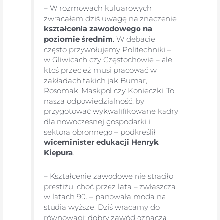
– W rozmowach kuluarowych
zwracałem dziś uwagę na znaczenie
kształcenia zawodowego na
poziomie średnim
. W debacie
często przywołujemy Politechniki –
w Gliwicach czy Częstochowie – ale
ktoś przecież musi pracować w
zakładach takich jak Bumar,
Rosomak, Maskpol czy Konieczki. To
nasza odpowiedzialność, by
przygotować wykwalifikowane kadry
dla nowoczesnej gospodarki i
sektora obronnego – podkreślił
wiceminister edukacji Henryk
Kiepura
.
– Kształcenie zawodowe nie straciło
prestiżu, choć przez lata – zwłaszcza
w latach 90. – panowała moda na
studia wyższe. Dziś wracamy do
równowagi: dobry zawód oznacza