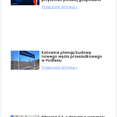
Przeczytaj Artykuł »
Katowice planują budowę
nowego węzła przesiadkowego
w Podlesiu
Przeczytaj Artykuł »
Nitroerg S.A. z decyzją o wsparciu.