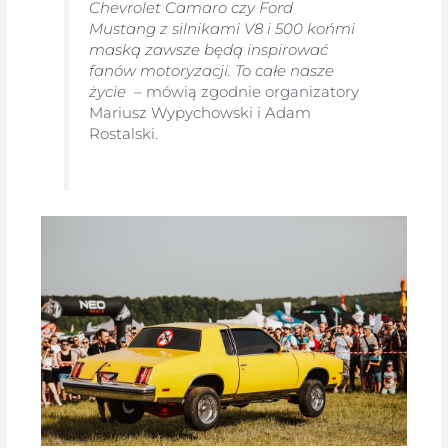
Chevrolet Camaro czy Ford
Mustang z silnikami V8 i 500 końmi
maską zawsze będą inspirować
fanów motoryzacji. To całe nasze
życie
– mówią zgodnie organizatory
Mariusz Wypychowski i Adam
Rostalski.