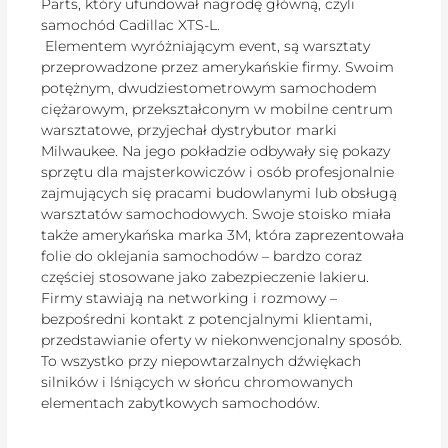
Parts, który ufundował nagrodę główną, czyli
samochód Cadillac XTS-L.
Elementem wyróżniającym event, są warsztaty
przeprowadzone przez amerykańskie firmy. Swoim
potężnym, dwudziestometrowym samochodem
ciężarowym, przekształconym w mobilne centrum
warsztatowe, przyjechał dystrybutor marki
Milwaukee. Na jego pokładzie odbywały się pokazy
sprzętu dla majsterkowiczów i osób profesjonalnie
zajmujących się pracami budowlanymi lub obsługą
warsztatów samochodowych. Swoje stoisko miała
także amerykańska marka 3M, która zaprezentowała
folie do oklejania samochodów – bardzo coraz
częściej stosowane jako zabezpieczenie lakieru.
Firmy stawiają na networking i rozmowy –
bezpośredni kontakt z potencjalnymi klientami,
przedstawianie oferty w niekonwencjonalny sposób.
To wszystko przy niepowtarzalnych dźwiękach
silników i lśniących w słońcu chromowanych
elementach zabytkowych samochodów.