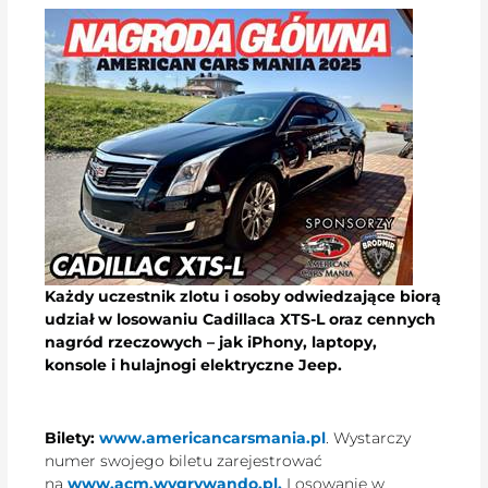
Każdy uczestnik zlotu i osoby odwiedzające biorą
udział w losowaniu Cadillaca XTS-L oraz cennych
nagród rzeczowych – jak iPhony, laptopy,
konsole i hulajnogi elektryczne Jeep.
Bilety:
www.americancarsmania.pl
. Wystarczy
numer swojego biletu zarejestrować
na
www.acm.wygrywando.pl.
Losowanie w