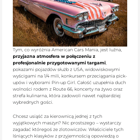
Tym, co wyróżnia American Cars Mania, jest luźna,
przyjazna atmosfera w połączeniu z
profesjonalnie przygotowanymi targami
,
pokazami pojazdów służb z USA, widowiskowymi
wyścigami na 1/4 mili, konkursem przeciągania pick-
upów i wyborami Pin-up Girl. Całość uzupełnia duch
wolności rodem z Route 66, koncerty na żywo oraz
strefa kulinarna, która zadowoli nawet najbardziej
wybrednych gości.
Chcesz usiąść za kierownicą jednej z tych
wyjątkowych maszyn? Nic prostszego – wystarczy
zagadać któregoś ze zlotowiczów. Właściciele tych
lśniących klasyków z przyjemnością opowiedzą o