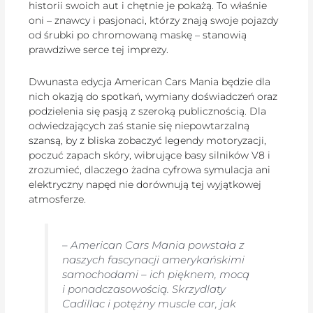
historii swoich aut i chętnie je pokażą. To właśnie
oni – znawcy i pasjonaci, którzy znają swoje pojazdy
od śrubki po chromowaną maskę – stanowią
prawdziwe serce tej imprezy.
Dwunasta edycja American Cars Mania będzie dla
nich okazją do spotkań, wymiany doświadczeń oraz
podzielenia się pasją z szeroką publicznością. Dla
odwiedzających zaś stanie się niepowtarzalną
szansą, by z bliska zobaczyć legendy motoryzacji,
poczuć zapach skóry, wibrujące basy silników V8 i
zrozumieć, dlaczego żadna cyfrowa symulacja ani
elektryczny napęd nie dorównują tej wyjątkowej
atmosferze.
–
American Cars Mania powstała z
naszych fascynacji amerykańskimi
samochodami – ich pięknem, mocą
i ponadczasowością. Skrzydlaty
Cadillac i potężny muscle car, jak