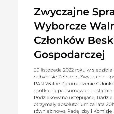
Zwyczajne Spr
Wyborcze Wal
Członków Beski
Gospodarczej
30 listopada 2022 roku w siedzibie
odbyło się Zebranie Zwyczajne- 
PAN Walne Zgromadzenie Członkó
spotkania podsumowano ostatnie czt
Podziękowano ustępującej Radzie I
otrzymały absolutorium za lata 2
również nową Radę Izby i Komisję