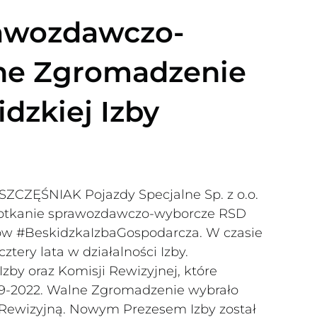
awozdawczo-
ne Zgromadzenie
dzkiej Izby
 SZCZĘŚNIAK Pojazdy Specjalne Sp. z o.o.
spotkanie sprawozdawczo-wyborcze RSD
w #BeskidzkaIzbaGospodarcza. W czasie
ery lata w działalności Izby.
zby oraz Komisji Rewizyjnej, które
019-2022. Walne Zgromadzenie wybrało
 Rewizyjną. Nowym Prezesem Izby został