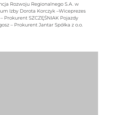
encja Rozwoju Regionalnego S.A. w
dium Izby Dorota Korczyk –Wiceprezes
ak – Prokurent SZCZĘŚNIAK Pojazdy
gosz – Prokurent Jantar Spółka z o.o.