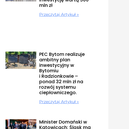
mln zł
Przeczytaj Artykuł »
PEC Bytom realizuje
ambitny plan
inwestycyjny w
Bytomiu
i Radzionkowie –
ponad 32 mln zł na
rozwój systemu
ciepłowniczego.
Przeczytaj Artykuł »
Minister Domański w
Katowicach: Śląsk ma