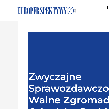
P
Zwyczajne
Sprawozdawczo
Walne Zgromad